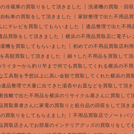
ズの冷蔵庫の買取りをして頂きました
洗濯機の買取・回収
に自転車の買取をして頂きました
家財整理で出た不用品買
んにテレビを買取してもらいました
遺品整理で出た不用
遺品買取をして頂きました
横浜の不用品買取店に電子レ
洗濯機を買取してもらいました
初めての不用品買取店利用
具を高額買取して頂きました
細々した不用品を買取して頂
Oのライターから釣り竿まで何でも買取してくれる横浜の不
な工具類を予想以上に高い金額で買取してくれた横浜の買
の遺品整理で大量に出てきた湯呑やお皿などを買取して頂き
断捨離で出た不用品を横浜のリサイクル屋さんに買取して
品買取業者さんに家電の買取りと処分品の回収をして頂き
ンの買取りをしてもらえました
不用品買取店でノートパソ
品買取店さんでお部屋のインテリアグッズの買取りをして