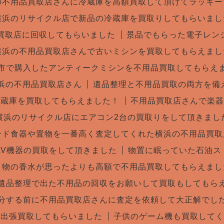
の不用品買取店さんに冷蔵庫を高額買取して頂けてラッキー
横浜のリサイクル店で新品の冷蔵庫を買取りしてもらいまし
買取店に回収してもらいました
景品でもらった電子レン
横浜の不用品買取店さんで古いミシンを買取してもらえまし
市で購入したアンティークミシンを不用品買取してもらえ
横浜の不用品買取店さん
遺品整理と不用品買取の両方を備
冷蔵庫を買取してもらえました！
不用品買取店さんで楽器
横浜のリサイクル店にエアコン2台の買取りをして頂きまし
ンド食器や置物を一番高く査定してくれた横浜の不用品買取
AV機器の買取をして頂きました
物置に眠っていた石油ス
き物の香水が思ったよりも高額で不用品買取してもらえまし
遺品整理で出た不用品の回収をお願いして買取もしてもら
分する前に不用品買取店さんに査定を依頼して大正解でし
を出張買取してもらいました
子供のゲーム機も買取してく