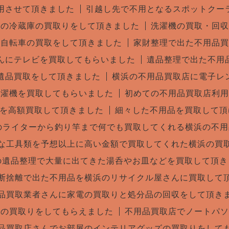
用させて頂きました
引越し先で不用となるスポットクー
ズの冷蔵庫の買取りをして頂きました
洗濯機の買取・回収
に自転車の買取をして頂きました
家財整理で出た不用品買
んにテレビを買取してもらいました
遺品整理で出た不用
遺品買取をして頂きました
横浜の不用品買取店に電子レ
洗濯機を買取してもらいました
初めての不用品買取店利用
具を高額買取して頂きました
細々した不用品を買取して頂
Oのライターから釣り竿まで何でも買取してくれる横浜の不
な工具類を予想以上に高い金額で買取してくれた横浜の買
の遺品整理で大量に出てきた湯呑やお皿などを買取して頂き
断捨離で出た不用品を横浜のリサイクル屋さんに買取して
品買取業者さんに家電の買取りと処分品の回収をして頂き
ンの買取りをしてもらえました
不用品買取店でノートパソ
品買取店さんでお部屋のインテリアグッズの買取りをして