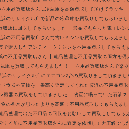
の不用品買取店さんに冷蔵庫を高額買取して頂けてラッキー
横浜のリサイクル店で新品の冷蔵庫を買取りしてもらいまし
買取店に回収してもらいました
景品でもらった電子レン
横浜の不用品買取店さんで古いミシンを買取してもらえまし
市で購入したアンティークミシンを不用品買取してもらえ
横浜の不用品買取店さん
遺品整理と不用品買取の両方を備
冷蔵庫を買取してもらえました！
不用品買取店さんで楽器
横浜のリサイクル店にエアコン2台の買取りをして頂きまし
ンド食器や置物を一番高く査定してくれた横浜の不用品買取
AV機器の買取をして頂きました
物置に眠っていた石油ス
き物の香水が思ったよりも高額で不用品買取してもらえまし
遺品整理で出た不用品の回収をお願いして買取もしてもら
分する前に不用品買取店さんに査定を依頼して大正解でし